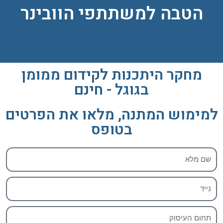
הטבה למשתתפי הוובינר
font_download
סמן קישורים
לאפס
cached
את
כל
האפשרויות
מחקר היתכנות לקידום ממומן
בגוגל - חינם
למימוש המתנה, מלאו את הפרטים
בטופס